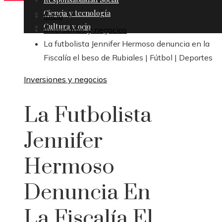
Ciencia y tecnología
Inicio
Cultura y ocio
Inversiones y negocios
La futbolista Jennifer Hermoso denuncia en la
Fiscalía el beso de Rubiales | Fútbol | Deportes
Inversiones y negocios
La Futbolista
Jennifer
Hermoso
Denuncia En
La Fiscalía El