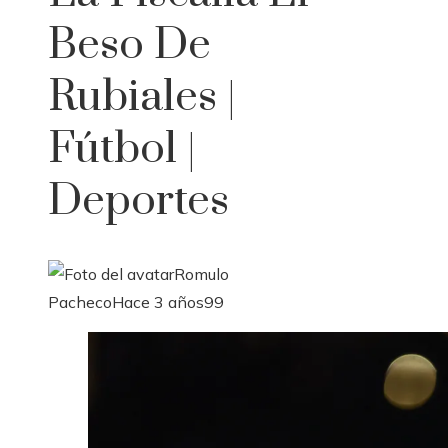
Beso De
Rubiales |
Fútbol |
Deportes
Romulo
Pacheco
Hace 3 años
99