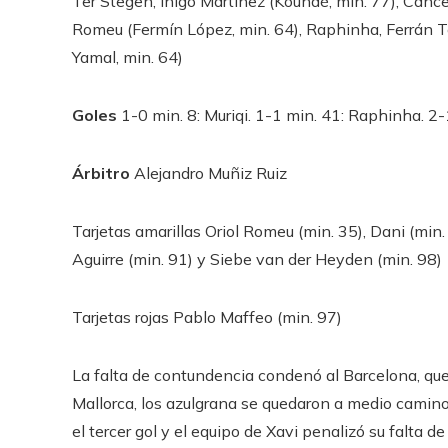
Ter Stegen, Íñigo Martínez (Koundé, min. 77), Cance
Romeu (Fermín López, min. 64), Raphinha, Ferrán T
Yamal, min. 64)
Goles
1-0 min. 8: Muriqi. 1-1 min. 41: Raphinha. 2
Árbitro
Alejandro Muñiz Ruiz
Tarjetas amarillas
Oriol Romeu (min. 35), Dani (min.
Aguirre (min. 91) y Siebe van der Heyden (min. 98)
Tarjetas rojas
Pablo Maffeo (min. 97)
La falta de contundencia condenó al Barcelona, que
Mallorca, los azulgrana se quedaron a medio camin
el tercer gol y el equipo de Xavi penalizó su falta d