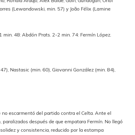
lo, Ronald Araújo, Alex Balde, Gavi, Gündogan, Oriol
orres (Lewandowski, min. 57) y João Félix (Lamine
-1 min. 48: Abdón Prats. 2-2 min. 74: Fermín López.
 47), Nastasic (min. 60), Giovanni González (min. 84),
 no escarmentó del partido contra el Celta. Ante el
o, paralizados después de que empatara Fermín. No llegó
e solidez y consistencia, reducido por la estampa