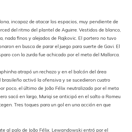
celona, incapaz de atacar los espacios, muy pendiente de
rced del ritmo del plantel de Aguirre. Vestidos de blanco,
, nada finos y alejados de Rajkovic. El portero no tuvo
aron en busca de parar el juego para suerte de Gavi. El
sparo con la zurda fue achicado por el meta del Mallorca.
aphinha atrapó un rechazo y en el balcón del área
 brasileño activó la ofensiva y se sucedieron cuatro
 poco, el último de João Félix neutralizado por el meta
tero sacó en largo, Muriqi se anticipó en el salto a Romeu
tegen. Tres toques para un gol en una acción en que
te al palo de João Félix. Lewandowski entró por el