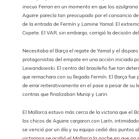
inocuo Ferran en un momento en que los azulgrana n
Aguirre parecía tan preocupado por el cansancio de
de la entrada de Fermín y Lamine Yamal. El extremo
Copete. El VAR, sin embargo, corrigió la decisión del
Necesitaba el Barça el regate de Yamal y el dispar
protagonistas del empate en una acción iniciada po
Lewandowski. El centro del brasileño fue tan deter
que remachara con su llegada Fermín. El Barça fue 
de errar reiterativamente en el pase a pesar de su 
contras que finalizaban Muriqi y Larin.
El Mallorca estuvo más cerca de la victoria que el 
los chicos de Aguirre cargaron con Larín, intimidado
se venció por un día y su equipo cedió dos puntos al
victoriosa se acabó el Mallorca la noche en que no s