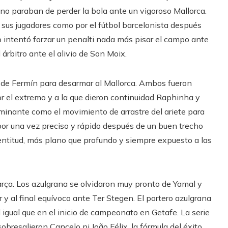
o paraban de perder la bola ante un vigoroso Mallorca.
 sus jugadores como por el fútbol barcelonista después
 intentó forzar un penalti nada más pisar el campo ante
 árbitro ante el alivio de Son Moix.
o de Fermín para desarmar al Mallorca. Ambos fueron
r el extremo y a la que dieron continuidad Raphinha y
minante como el movimiento de arrastre del ariete para
por una vez preciso y rápido después de un buen trecho
lentitud, más plano que profundo y siempre expuesto a las
Barça. Los azulgrana se olvidaron muy pronto de Yamal y
r y al final equívoco ante Ter Stegen. El portero azulgrana
 igual que en el inicio de campeonato en Getafe. La serie
obresalieron Cancelo ni João Félix, la fórmula del éxito