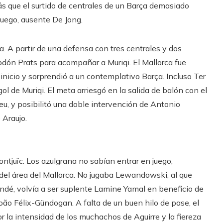
ás que el surtido de centrales de un Barça demasiado
 juego, ausente De Jong.
ta. A partir de una defensa con tres centrales y dos
dón Prats para acompañar a Muriqi. El Mallorca fue
 inicio y sorprendió a un contemplativo Barça. Incluso Ter
l de Muriqi. El meta arriesgó en la salida de balón con el
eu, y posibilitó una doble intervención de Antonio
 Araujo.
ntjuïc. Los azulgrana no sabían entrar en juego,
 del área del Mallorca. No jugaba Lewandowski, al que
undé, volvía a ser suplente Lamine Yamal en beneficio de
oão Félix-Gündogan. A falta de un buen hilo de pase, el
r la intensidad de los muchachos de Aguirre y la fiereza