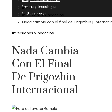
Ciencia y tecnología
Inicio
Cultura y ocio
Inversiones y negocios
Nada cambia con el final de Prigozhin | Internaci
Inversiones y negocios
Nada Cambia
Con El Final
De Prigozhin |
Internacional
Romulo